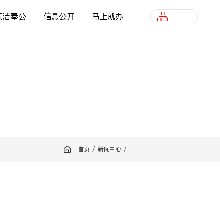
廉洁奉公
信息公开
马上就办
港投站群
首页
/
新闻中心
/