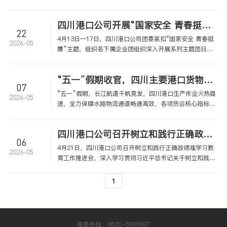
展调研和安全检查，并召开座谈会。
四川港口公司开展“国家安全 青春挺膺”主题团日系列活动
22
4月13日—17日，四川港口公司团委紧扣“国家安全 青春挺
2026-05
膺”主题，组织各下属企业团组织深入开展系列主题团日活
动，引领团员青年职工筑牢国安思想防线。
“五一”假期收官，四川主要港口货物吞吐量近7万吨
07
“五一”假期，长江航道千帆竞发，四川港口生产作业火热提
2026-05
速，全力保障水路物流通道畅通高效，各项货运核心指标大
幅增长，以实干彰显港口担当。
四川港口公司召开树立和践行正确政绩观学习教育工作推进会
06
4月21日，四川港口公司召开树立和践行正确政绩观学习教
2026-05
育工作推进会，深入学习贯彻习近平总书记关于树立和践行
正确政绩观学习教育的重要讲话精神和重要指示精神，安排
部署学习教育近期重点工作。四川港口公司党委书记、董事
1
长杨汉勇出席会议并讲话，公司在家领导班子成员、在川直
属企业领导班子及部门负责人参会。
服务热线：0830-6060607