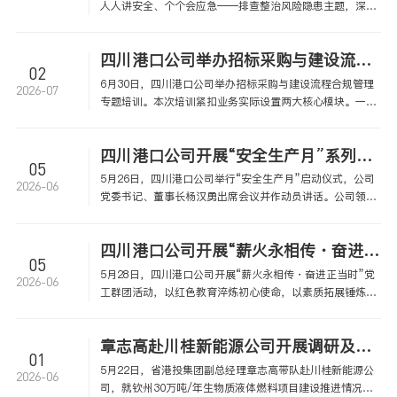
人人讲安全、个个会应急——排查整治风险隐患主题，深入
贯彻习近平总书记安全生产重要论述，纵深推进安全生产治
本攻坚三年行动落地见效，各所属单位结合港口核心业务风
四川港口公司举办招标采购与建设流程合规管理专题培训
险，统筹开展动员部署、安全宣教、隐患闭环治理、应急实
02
战演练全链条专项工作，全面压实安全管控责任、夯实本质
6月30日，四川港口公司举办招标采购与建设流程合规管理
2026-07
安全根基，保障全域安全生产形势持续稳定可控。
专题培训。本次培训紧扣业务实际设置两大核心模块。一是
依据公司《采购工作指引》对招标采购全流程实操进行解
读，二是围绕《建设流程合规风险清单》对建设项目全流程
四川港口公司开展“安全生产月”系列活动
合规风险点进行宣贯。
05
5月26日，四川港口公司举行“安全生产月”启动仪式，公司
2026-06
党委书记、董事长杨汉勇出席会议并作动员讲话。公司领导
班子成员，各部门及下属企业主要负责人、分管领导、安全
管理人员共50余人参加会议。
四川港口公司开展“薪火永相传・奋进正当时”党工群团活动
05
5月28日，四川港口公司开展“薪火永相传・奋进正当时”党
2026-06
工群团活动，以红色教育淬炼初心使命，以素质拓展锤炼安
全作风，凝聚推动企业高质量发展的奋进力量。四川港口公
司本部全体职工及下属企业安全生产管理人员代表参加。
章志高赴川桂新能源公司开展调研及安全专项检查
01
5月22日，省港投集团副总经理章志高带队赴川桂新能源公
2026-06
司，就钦州30万吨/年生物质液体燃料项目建设推进情况开