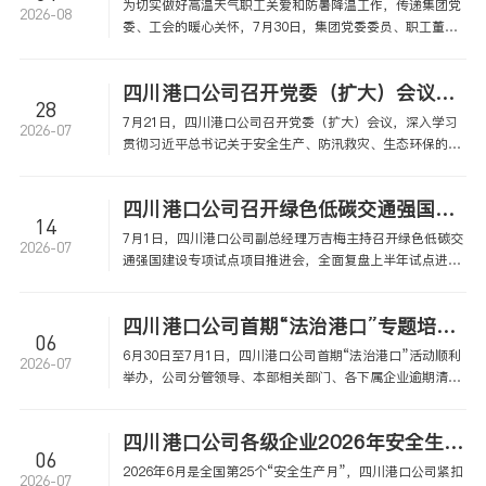
为切实做好高温天气职工关爱和防暑降温工作，传递集团党
2026-08
委、工会的暖心关怀，7月30日，集团党委委员、职工董
事、工会主席王永川一行到四川港口公司，开展夏季“送清
凉”慰问活动，集中慰问四川港口公司本部、泸州港一线职
四川港口公司召开党委（扩大）会议专题研究部署安全环保工作
工代表。
28
7月21日，四川港口公司召开党委（扩大）会议，深入学习
2026-07
贯彻习近平总书记关于安全生产、防汛救灾、生态环保的重
要指示精神，传达学习近期上级安全环保相关会议精神，总
结上半年安全环保工作，分析研判形势，安排部署三季度重
四川港口公司召开绿色低碳交通强国建设专项试点项目推进会
点工作任务。公司党委书记、董事长杨汉勇出席会议并讲
14
话。
7月1日，四川港口公司副总经理万吉梅主持召开绿色低碳交
2026-07
通强国建设专项试点项目推进会，全面复盘上半年试点进
展、研判现存问题并部署下半年重点任务。北京交通大学顾
问团队、西南交通大学技术代表，四川港口公司相关部门及
四川港口公司首期“法治港口”专题培训暨逾期债权清收推进会圆满举办
泸州港、宜宾港相关负责人参加会议。
06
6月30日至7月1日，四川港口公司首期“法治港口”活动顺利
2026-07
举办，公司分管领导、本部相关部门、各下属企业逾期清收
及风控管理条线分管领导、部门负责人共40余人参训。
四川港口公司各级企业2026年安全生产月系列活动全景纪实
06
2026年6月是全国第25个“安全生产月”，四川港口公司紧扣
2026-07